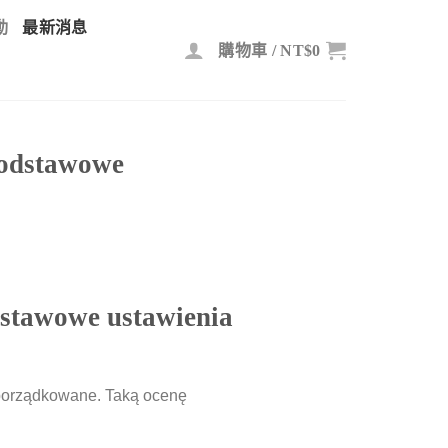
動
最新消息
購物車 /
NT$
0
podstawowe
dstawowe ustawienia
 uporządkowane. Taką ocenę