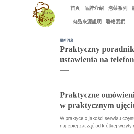
Skip
首頁
品牌介紹
泡菜系列
to
content
肉品來源證明
聯絡我們
最新消息
Praktyczny poradnik 
ustawienia na telefo
Praktyczne omówienie
w praktycznym ujęci
W praktyce o jakości serwisu częst
najlepiej zacząć od krótkiej wizyty