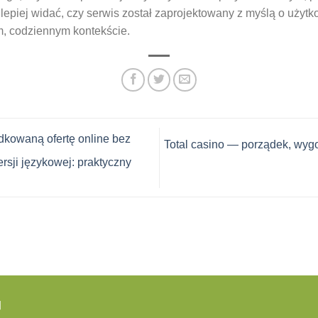
epiej widać, czy serwis został zaprojektowany z myślą o użytk
m, codziennym kontekście.
kowaną ofertę online bez
Total casino — porządek, wygo
rsji językowej: praktyczny
品