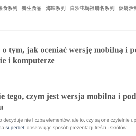
熟食系列
養生食品
海味系列
白沙屯媽祖聯名系列
促銷活
o tym, jak oceniać wersję mobilną i 
nie i komputerze
 tego, czym jest wersja mobilna i po
u
o decyduje nie liczba elementów, ale to, czy są one czytelnie
 na
superbet
, obserwując sposób prezentacji treści i skrótów.