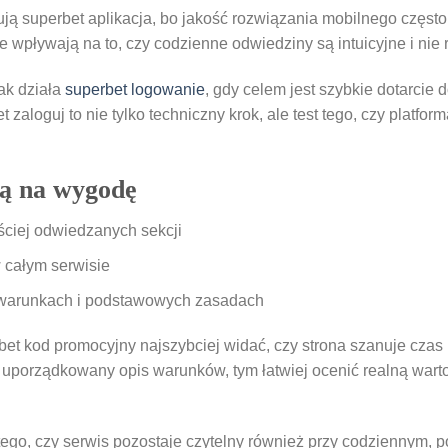
ją superbet aplikacja, bo jakość rozwiązania mobilnego częst
e wpływają na to, czy codzienne odwiedziny są intuicyjne i nie
jak działa
superbet logowanie
, gdy celem jest szybkie dotarcie 
t zaloguj to nie tylko techniczny krok, ale test tego, czy plat
ją na wygodę
ściej odwiedzanych sekcji
 całym serwisie
 warunkach i podstawowych zasadach
bet kod promocyjny najszybciej widać, czy strona szanuje czas
 uporządkowany opis warunków, tym łatwiej ocenić realną warto
go, czy serwis pozostaje czytelny również przy codziennym, p