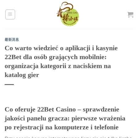
Skip
to
content
最新消息
Co warto wiedzieć o aplikacji i kasynie
22Bet dla osób grających mobilnie:
organizacja kategorii z naciskiem na
katalog gier
Co oferuje 22Bet Casino – sprawdzenie
jakości panelu gracza: pierwsze wrażenia
po rejestracji na komputerze i telefonie