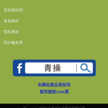
退換貨說明
會員條款
隱私條款
防詐騙宣導
本網站產品皆投保
富邦產險2000萬