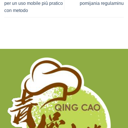
per un uso mobile più pratico
pomijania regulaminu
con metodo