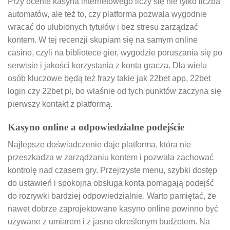
Przy ocenie kasyna internetowego liczy się nie tylko liczba
automatów, ale też to, czy platforma pozwala wygodnie
wracać do ulubionych tytułów i bez stresu zarządzać
kontem. W tej recenzji skupiam się na samym online
casino, czyli na bibliotece gier, wygodzie poruszania się po
serwisie i jakości korzystania z konta gracza. Dla wielu
osób kluczowe będą też frazy takie jak 22bet app, 22bet
login czy 22bet pl, bo właśnie od tych punktów zaczyna się
pierwszy kontakt z platformą.
Kasyno online a odpowiedzialne podejście
Najlepsze doświadczenie daje platforma, która nie
przeszkadza w zarządzaniu kontem i pozwala zachować
kontrolę nad czasem gry. Przejrzyste menu, szybki dostęp
do ustawień i spokojna obsługa konta pomagają podejść
do rozrywki bardziej odpowiedzialnie. Warto pamiętać, że
nawet dobrze zaprojektowane kasyno online powinno być
używane z umiarem i z jasno określonym budżetem. Na