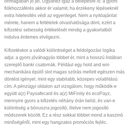
önmagában jó jel. Ugyanez igaz a belépésre is: a gyors
fiókhozzáférés akkor ér valamit, ha érzékeny lépéseknél
extra hitelesítés védi az egyenleget. Nem a nyitóajánlat
mérete, hanem a feltételek olvashatósága dönt, ezért a
kifizetési sebesség értékelését mindig a gyakorlatból
indulva érdemes elvégezni.
Kifizetéskor a valódi különbséget a feldolgozási logika
adja: a gyors jóváhagyás többet ér, mint a hosszú listában
szereplő banki csatornák. Például egy hold and win
mechanikára épülő slot magas szórás mellett egészen más
döntést igényel, mint egy stabilabb, közepes volatilitású
cím. A pénzügyi oldalon azt vizsgálom, hogy működik-e
együtt a(z) Paysafecard és a(z) MiFinity és ecoPayz,
mennyire gyors a kifizetés néhány órán belül, és van-e
különbség a bónuszra jogosító, illetve nem jogosító
módszerek között. Ez a rész sokkal többet mond a kaszinó
minőségéről, mint egy hangzatos promóciós fejléc.