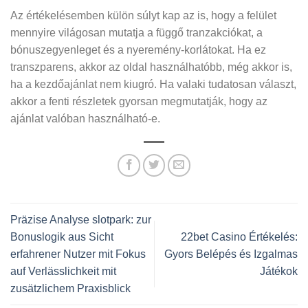
Az értékelésemben külön súlyt kap az is, hogy a felület
mennyire világosan mutatja a függő tranzakciókat, a
bónuszegyenleget és a nyeremény-korlátokat. Ha ez
transzparens, akkor az oldal használhatóbb, még akkor is,
ha a kezdőajánlat nem kiugró. Ha valaki tudatosan választ,
akkor a fenti részletek gyorsan megmutatják, hogy az
ajánlat valóban használható-e.
Präzise Analyse slotpark: zur
Bonuslogik aus Sicht
22bet Casino Értékelés:
erfahrener Nutzer mit Fokus
Gyors Belépés és Izgalmas
auf Verlässlichkeit mit
Játékok
zusätzlichem Praxisblick