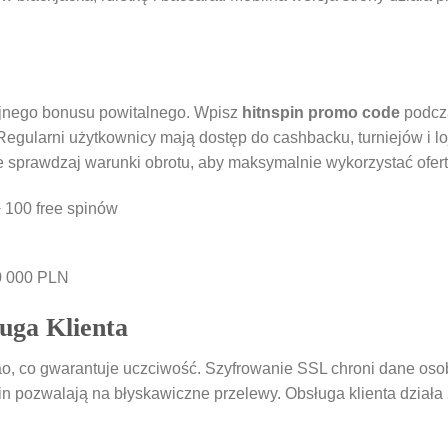
ojnego bonusu powitalnego. Wpisz
hitnspin promo code
podcza
Regularni użytkownicy mają dostęp do cashbacku, turniejów i 
sprawdzaj warunki obrotu, aby maksymalnie wykorzystać ofert
 100 free spinów
50 000 PLN
uga Klienta
ao, co gwarantuje uczciwość. Szyfrowanie SSL chroni dane osob
in pozwalają na błyskawiczne przelewy. Obsługa klienta działa 24