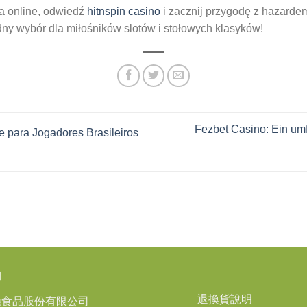
a online, odwiedź
hitnspin casino
i zacznij przygodę z hazarde
lidny wybór dla miłośników slotów i stołowych klasyków!
Fezbet Casino: Ein u
 para Jogadores Brasileiros
品
退換貨說明
操食品股份有限公司