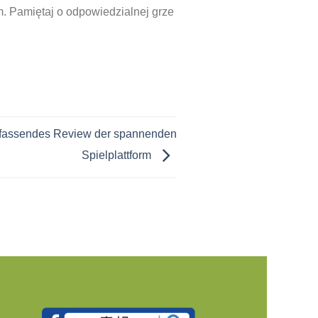
m. Pamiętaj o odpowiedzialnej grze
mfassendes Review der spannenden
Spielplattform