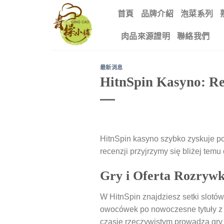
Skip
首頁
品牌介紹
泡菜系列
to
content
肉品來源證明
聯絡我們
最新消息
HitnSpin Kasyno: Re
HitnSpin kasyno szybko zyskuje pop
recenzji przyjrzymy się bliżej tem
Gry i Oferta Rozryw
W HitnSpin znajdziesz setki slotó
owocówek po nowoczesne tytuły z j
czasie rzeczywistym prowadzą gry w