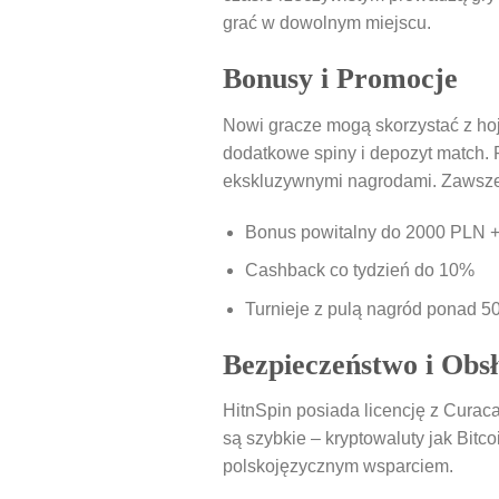
grać w dowolnym miejscu.
Bonusy i Promocje
Nowi gracze mogą skorzystać z h
dodatkowe spiny i depozyt match. 
ekskluzywnymi nagrodami. Zawsze 
Bonus powitalny do 2000 PLN +
Cashback co tydzień do 10%
Turnieje z pulą nagród ponad 
Bezpieczeństwo i Obsł
HitnSpin posiada licencję z Curac
są szybkie – kryptowaluty jak Bitco
polskojęzycznym wsparciem.