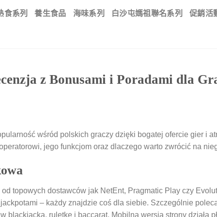
熟食系列
養生食品
海味系列
白沙屯媽祖聯名系列
促銷活
cenzja z Bonusami i Poradami dla Gr
ularność wśród polskich graczy dzięki bogatej ofercie gier i a
u operatorowi, jego funkcjom oraz dlaczego warto zwrócić na ni
kowa
w od topowych dostawców jak NetEnt, Pragmatic Play czy Evol
ackpotami – każdy znajdzie coś dla siebie. Szczególnie poleca
 blackjacka, ruletkę i baccarat. Mobilna wersja strony działa 