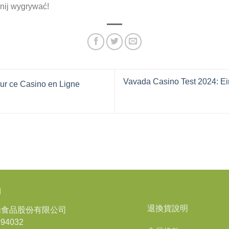
nij wygrywać!
Vavada Casino Test 2024: Ein
ur ce Casino en Ligne
品
退換貨說明
操食品股份有限公司
94032