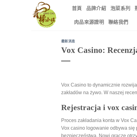
Skip
首頁
品牌介紹
泡菜系列
to
content
肉品來源證明
聯絡我們
最新消息
Vox Casino: Recenzja
Vox Casino to dynamicznie rozwijaj
zakładów na żywo. W naszej recen
Rejestracja i vox casi
Proces zakładania konta w Vox Casi
Vox casino logowanie odbywa się 
bezpieczeństwa. Nowi gracze otrzy