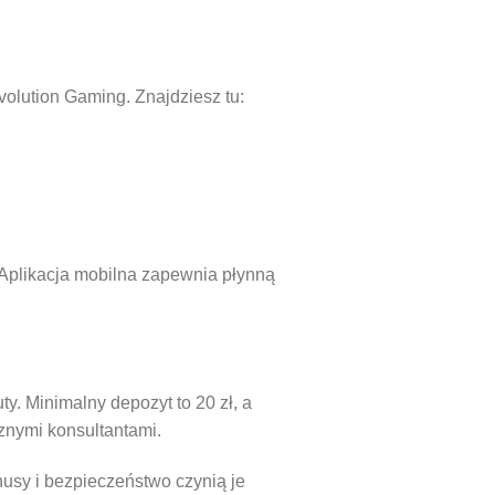
olution Gaming. Znajdziesz tu:
 Aplikacja mobilna zapewnia płynną
y. Minimalny depozyt to 20 zł, a
cznymi konsultantami.
usy i bezpieczeństwo czynią je