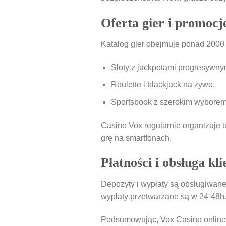
Oferta gier i promocj
Katalog gier obejmuje ponad 2000 
Sloty z jackpotami progresywny
Roulette i blackjack na żywo,
Sportsbook z szerokim wybore
Casino Vox regularnie organizuje 
grę na smartfonach.
Płatności i obsługa kli
Depozyty i wypłaty są obsługiwane 
wypłaty przetwarzane są w 24-48h. O
Podsumowując, Vox Casino online t