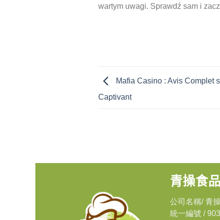
wartym uwagi. Sprawdź sam i zacz
Mafia Casino : Avis Complet s
Captivant
青操食
公司名稱/ 青
統一編號 / 903