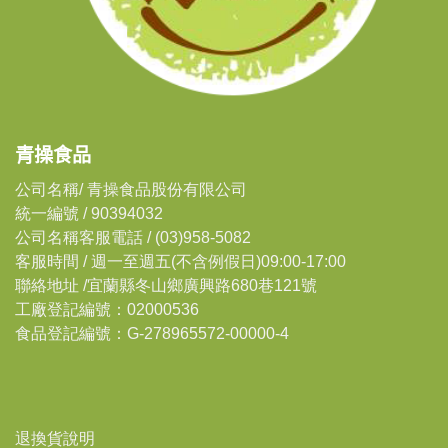
青操食品
公司名稱/ 青操食品股份有限公司
統一編號 / 90394032
公司名稱客服電話 / (03)958-5082
客服時間 / 週一至週五(不含例假日)09:00-17:00
聯絡地址 /宜蘭縣冬山鄉廣興路680巷121號
工廠登記編號：02000536
食品登記編號：G-278965572-00000-4
退換貨說明