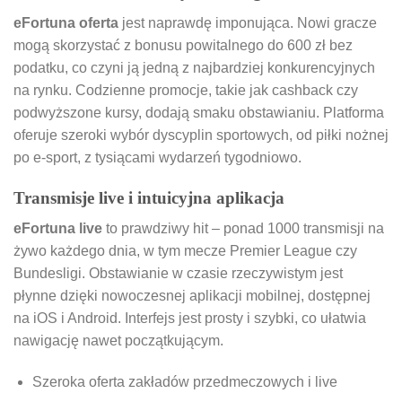
eFortuna oferta
jest naprawdę imponująca. Nowi gracze
mogą skorzystać z bonusu powitalnego do 600 zł bez
podatku, co czyni ją jedną z najbardziej konkurencyjnych
na rynku. Codzienne promocje, takie jak cashback czy
podwyższone kursy, dodają smaku obstawianiu. Platforma
oferuje szeroki wybór dyscyplin sportowych, od piłki nożnej
po e-sport, z tysiącami wydarzeń tygodniowo.
Transmisje live i intuicyjna aplikacja
eFortuna live
to prawdziwy hit – ponad 1000 transmisji na
żywo każdego dnia, w tym mecze Premier League czy
Bundesligi. Obstawianie w czasie rzeczywistym jest
płynne dzięki nowoczesnej aplikacji mobilnej, dostępnej
na iOS i Android. Interfejs jest prosty i szybki, co ułatwia
nawigację nawet początkującym.
Szeroka oferta zakładów przedmeczowych i live