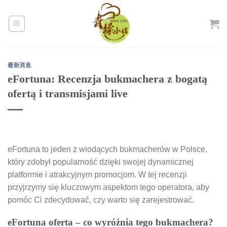
Skip
to
content
最新消息
eFortuna: Recenzja bukmachera z bogatą
ofertą i transmisjami live
eFortuna to jeden z wiodących bukmacherów w Polsce,
który zdobył popularność dzięki swojej dynamicznej
platformie i atrakcyjnym promocjom. W tej recenzji
przyjrzymy się kluczowym aspektom tego operatora, aby
pomóc Ci zdecydować, czy warto się zarejestrować.
eFortuna oferta – co wyróżnia tego bukmachera?