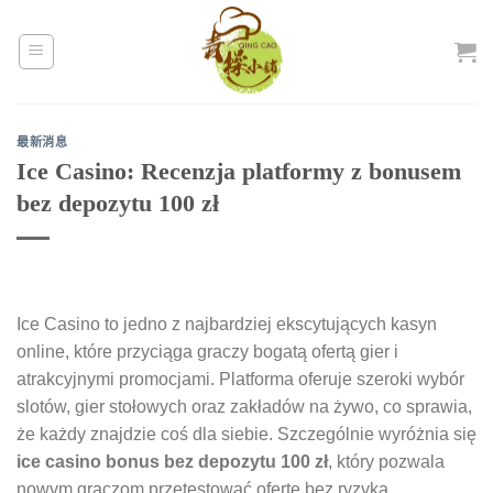
Skip
to
content
最新消息
Ice Casino: Recenzja platformy z bonusem
bez depozytu 100 zł
Ice Casino to jedno z najbardziej ekscytujących kasyn
online, które przyciąga graczy bogatą ofertą gier i
atrakcyjnymi promocjami. Platforma oferuje szeroki wybór
slotów, gier stołowych oraz zakładów na żywo, co sprawia,
że każdy znajdzie coś dla siebie. Szczególnie wyróżnia się
ice casino bonus bez depozytu 100 zł
, który pozwala
nowym graczom przetestować ofertę bez ryzyka