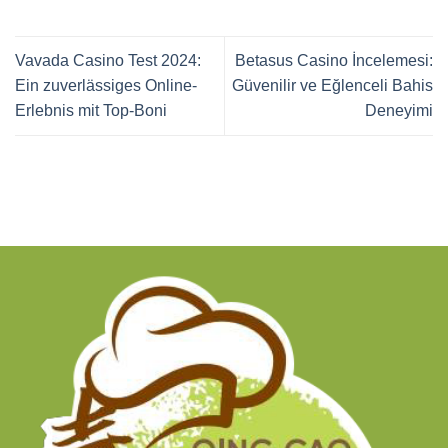
Vavada Casino Test 2024:
Betasus Casino İncelemesi:
Ein zuverlässiges Online-
Güvenilir ve Eğlenceli Bahis
Erlebnis mit Top-Boni
Deneyimi