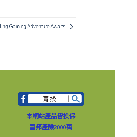
rilling Gaming Adventure Awaits
本網站產品皆投保
富邦產險2000萬