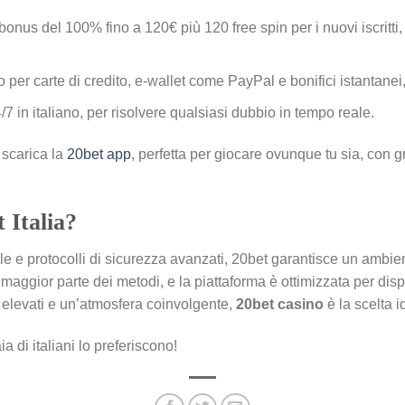
us del 100% fino a 120€ più 120 free spin per i nuovi iscritti,
per carte di credito, e-wallet come PayPal e bonifici istantanei,
/7 in italiano, per risolvere qualsiasi dubbio in tempo reale.
 scarica la
20bet app
, perfetta per giocare ovunque tu sia, con gra
 Italia?
e protocolli di sicurezza avanzati, 20bet garantisce un ambiente 
maggior parte dei metodi, e la piattaforma è ottimizzata per disp
 elevati e un’atmosfera coinvolgente,
20bet casino
è la scelta i
a di italiani lo preferiscono!