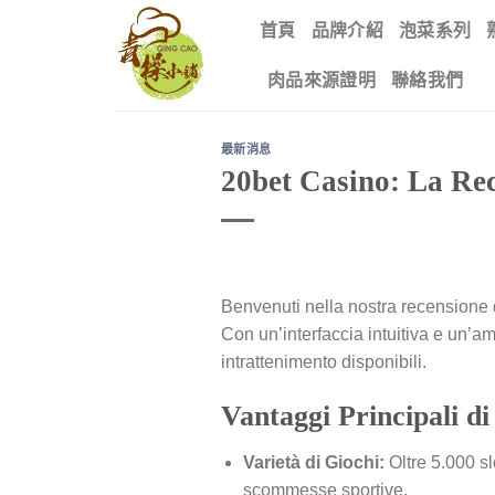
Skip
首頁
品牌介紹
泡菜系列
to
content
肉品來源證明
聯絡我們
最新消息
20bet Casino: La Rec
Benvenuti nella nostra recensione
Con un’interfaccia intuitiva e un’a
intrattenimento disponibili.
Vantaggi Principali di
Varietà di Giochi:
Oltre 5.000 sl
scommesse sportive.