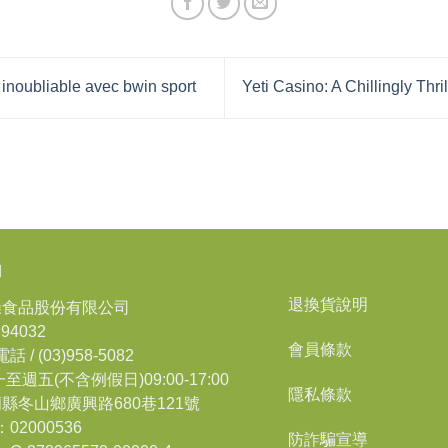
inoubliable avec bwin sport
Yeti Casino: A Chillingly Th
品
退換貨說明
操食品股份有限公司
94032
會員條款
/ (03)958-5082
至週五(不含例假日)09:00-17:00
隱私條款
蘭縣冬山鄉廣興路680巷121號
2000536
防詐騙宣導