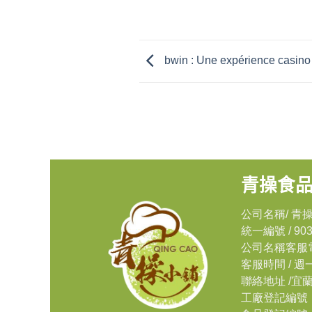
bwin : Une expérience casino 
青操食
公司名稱/ 青
統一編號 / 903
公司名稱客服電話 
客服時間 / 週一
聯絡地址 /宜
工廠登記編號：0