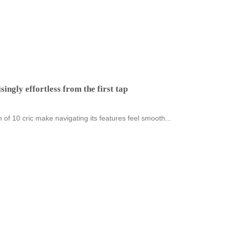
singly effortless from the first tap
n of 10 cric make navigating its features feel smooth...