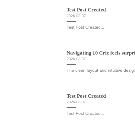
Test Post Created
2026-08-07
Test Post Created...
Navigating 10 Cric feels surpri
2026-08-07
The clean layout and intuitive desig
Test Post Created
2026-08-07
Test Post Created...