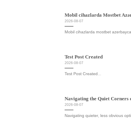
Mobil cihazlarda Mostbet Azərb
2026-08-07
Mobil cihazlarda mostbet azerbaycan 
Test Post Created
2026-08-07
Test Post Created...
Navigating the Quiet Corners
2026-08-07
Navigating quieter, less obvious op