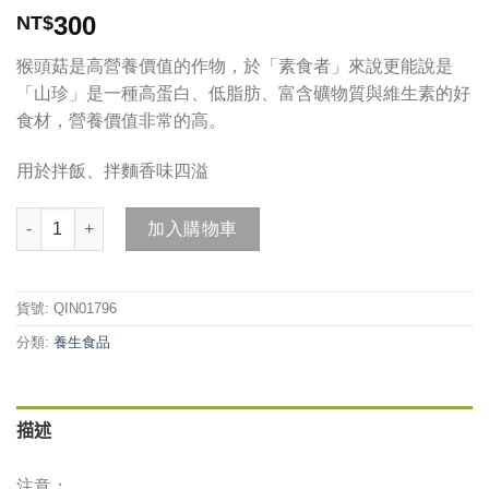
300
NT$
猴頭菇是高營養價值的作物，於「素食者」來說更能說是
「山珍」是一種高蛋白、低脂肪、富含礦物質與維生素的好
食材，營養價值非常的高。
用於拌飯、拌麵香味四溢
猴頭菇XO醬 辣味 數量
加入購物車
貨號:
QIN01796
分類:
養生食品
描述
注意：