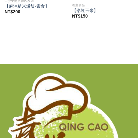
白沙屯媽祖聯名系列
養生食品
【麻油糙米燉飯-素食】
【彩虹玉米】
NT$
200
NT$
150