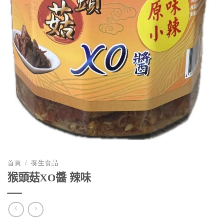
首頁
/
養生食品
猴頭菇XO醬 辣味