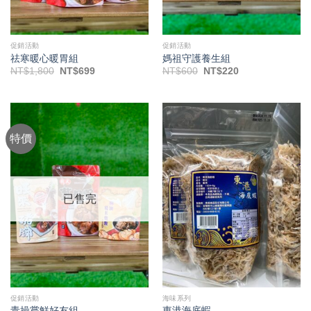
促銷活動
促銷活動
祛寒暖心暖胃組
媽祖守護養生組
原
目
原
目
NT$
1,800
NT$
699
NT$
600
NT$
220
始
前
始
前
價
價
價
價
格：
格：
格：
格：
NT$1,800。
NT$699。
NT$600。
NT$220。
特價
已售完
促銷活動
海味系列
青操嘗鮮好友組
東港海底蝦