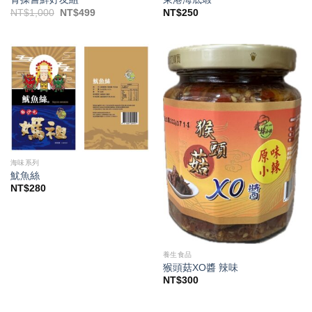
原
目
NT$
1,000
NT$
499
NT$
250
始
前
價
價
格：
格：
NT$1,000。
NT$499。
海味系列
魷魚絲
NT$
280
養生食品
猴頭菇XO醬 辣味
NT$
300