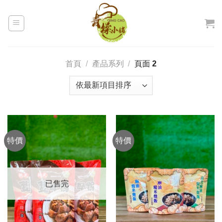
Skip
to
content
首頁
/
產品系列
/
頁面 2
特價
特價
已售完