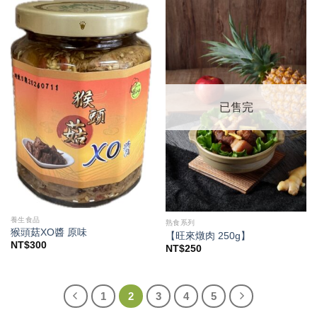
已售完
養生食品
熟食系列
猴頭菇XO醬 原味
【旺來燉肉 250g】
NT$
300
NT$
250
1
2
3
4
5