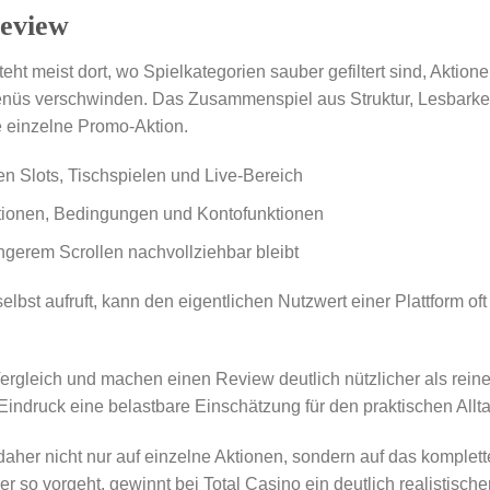
Review
eht meist dort, wo Spielkategorien sauber gefiltert sind, Aktion
enüs verschwinden. Das Zusammenspiel aus Struktur, Lesbarkei
de einzelne Promo-Aktion.
n Slots, Tischspielen und Live-Bereich
ktionen, Bedingungen und Kontofunktionen
ängerem Scrollen nachvollziehbar bleibt
elbst aufruft, kann den eigentlichen Nutzwert einer Plattform of
ergleich und machen einen Review deutlich nützlicher als reine
indruck eine belastbare Einschätzung für den praktischen Allta
aher nicht nur auf einzelne Aktionen, sondern auf das komplet
r so vorgeht, gewinnt bei Total Casino ein deutlich realistisch