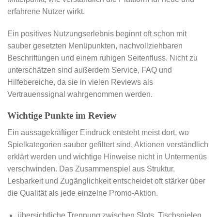
erfahrene Nutzer wirkt.
Ein positives Nutzungserlebnis beginnt oft schon mit
sauber gesetzten Menüpunkten, nachvollziehbaren
Beschriftungen und einem ruhigen Seitenfluss. Nicht zu
unterschätzen sind außerdem Service, FAQ und
Hilfebereiche, da sie in vielen Reviews als
Vertrauenssignal wahrgenommen werden.
Wichtige Punkte im Review
Ein aussagekräftiger Eindruck entsteht meist dort, wo
Spielkategorien sauber gefiltert sind, Aktionen verständlich
erklärt werden und wichtige Hinweise nicht in Untermenüs
verschwinden. Das Zusammenspiel aus Struktur,
Lesbarkeit und Zugänglichkeit entscheidet oft stärker über
die Qualität als jede einzelne Promo-Aktion.
übersichtliche Trennung zwischen Slots, Tischspielen