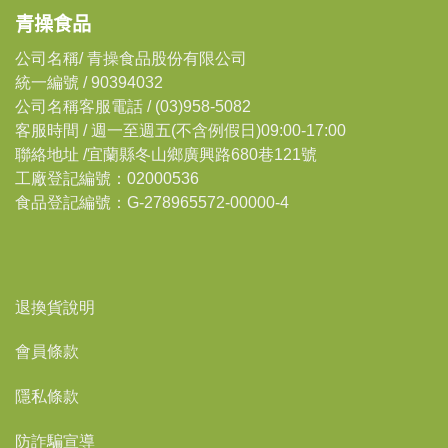
青操食品
公司名稱/ 青操食品股份有限公司
統一編號 / 90394032
公司名稱客服電話 / (03)958-5082
客服時間 / 週一至週五(不含例假日)09:00-17:00
聯絡地址 /宜蘭縣冬山鄉廣興路680巷121號
工廠登記編號：02000536
食品登記編號：G-278965572-00000-4
退換貨說明
會員條款
隱私條款
防詐騙宣導