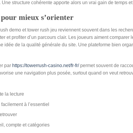
s. Une structure cohérente apporte alors un vrai gain de temps et
 pour mieux s’orienter
rush demo et tower rush jeu reviennent souvent dans les recherc
r et profiter d’un parcours clair. Les joueurs aiment comparer l
ne idée de la qualité générale du site. Une plateforme bien org
er par
https://towerrush-casino.net/fr-fr/
permet souvent de raccour
 favorise une navigation plus posée, surtout quand on veut retr
te la lecture
 facilement à l’essentiel
retrouver
eil, compte et catégories