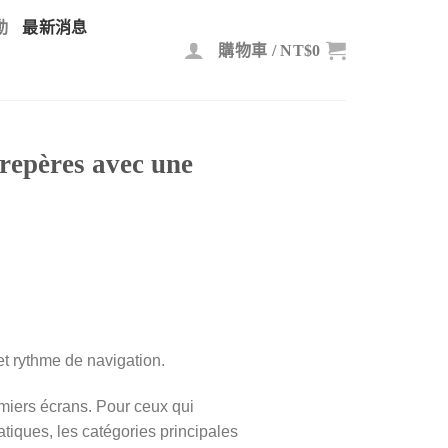
動
最新消息
購物車 /
NT$
0
 repères avec une
 et rythme de navigation.
emiers écrans. Pour ceux qui
atiques, les catégories principales