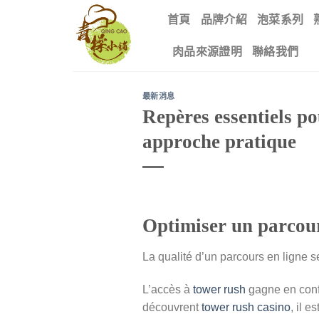
Skip
首頁
品牌介紹
泡菜系列
to
content
肉品來源證明
聯絡我們
最新消息
Repères essentiels p
approche pratique
Optimiser un parcour
La qualité d’un parcours en ligne se
L’accès à
tower rush
gagne en confo
découvrent
tower rush casino
, il 