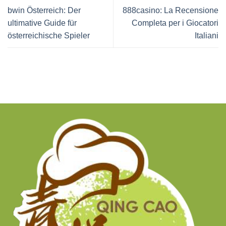
bwin Österreich: Der
888casino: La Recensione
ultimative Guide für
Completa per i Giocatori
österreichische Spieler
Italiani