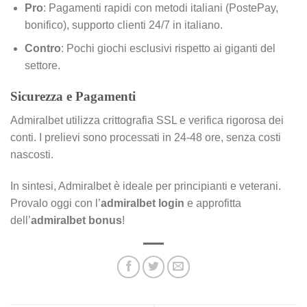
Pro
: Pagamenti rapidi con metodi italiani (PostePay,
bonifico), supporto clienti 24/7 in italiano.
Contro
: Pochi giochi esclusivi rispetto ai giganti del
settore.
Sicurezza e Pagamenti
Admiralbet utilizza crittografia SSL e verifica rigorosa dei
conti. I prelievi sono processati in 24-48 ore, senza costi
nascosti.
In sintesi, Admiralbet è ideale per principianti e veterani.
Provalo oggi con l’
admiralbet login
e approfitta
dell’
admiralbet bonus
!