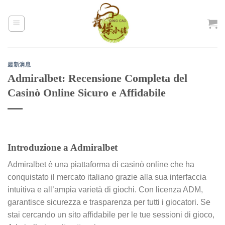
Skip
to
content
最新消息
Admiralbet: Recensione Completa del
Casinò Online Sicuro e Affidabile
Introduzione a Admiralbet
Admiralbet è una piattaforma di casinò online che ha
conquistato il mercato italiano grazie alla sua interfaccia
intuitiva e all’ampia varietà di giochi. Con licenza ADM,
garantisce sicurezza e trasparenza per tutti i giocatori. Se
stai cercando un sito affidabile per le tue sessioni di gioco,