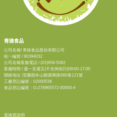
青操食品
公司名稱/ 青操食品股份有限公司
統一編號 / 90394032
公司名稱客服電話 / (03)958-5082
客服時間 / 週一至週五(不含例假日)09:00-17:00
聯絡地址 /宜蘭縣冬山鄉廣興路680巷121號
工廠登記編號：02000536
食品登記編號：G-278965572-00000-4
退換貨說明