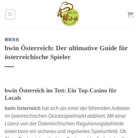
Skip
to
content
最新消息
bwin Österreich: Der ultimative Guide für
österreichische Spieler
bwin Österreich im Test: Ein Top-Casino für
Locals
bwin österreich
hat sich als einer der führenden Anbieter
im österreichischen Glücksspielmarkt etabliert. Mit einer
Lizenz von der Österreichischen Regulierungsbehörde
bietet bwin ein sicheres und reguliertes Spielumfeld. Ob