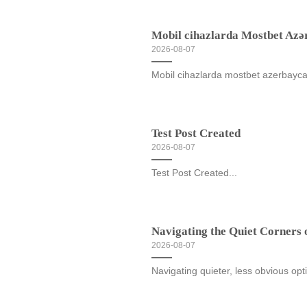
Mobil cihazlarda Mostbet Azərb
2026-08-07
Mobil cihazlarda mostbet azerbaycan 
Test Post Created
2026-08-07
Test Post Created...
Navigating the Quiet Corners
2026-08-07
Navigating quieter, less obvious op