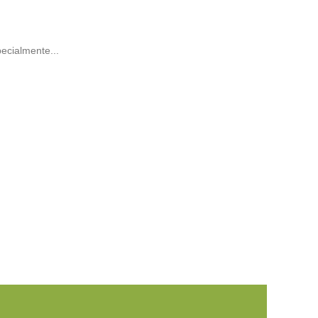
ecialmente...