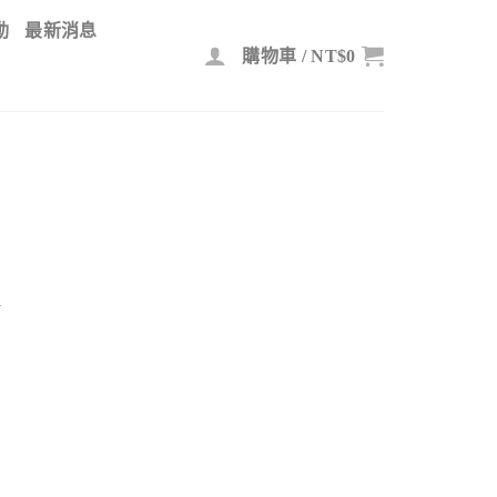
動
最新消息
購物車 /
NT$
0
.