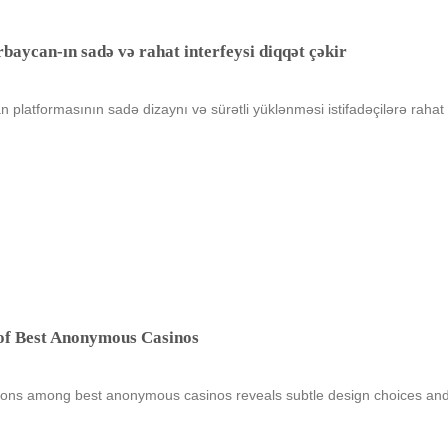
aycan-ın sadə və rahat interfeysi diqqət çəkir
platformasının sadə dizaynı və sürətli yüklənməsi istifadəçilərə rahat v
 of Best Anonymous Casinos
tions among best anonymous casinos reveals subtle design choices and 