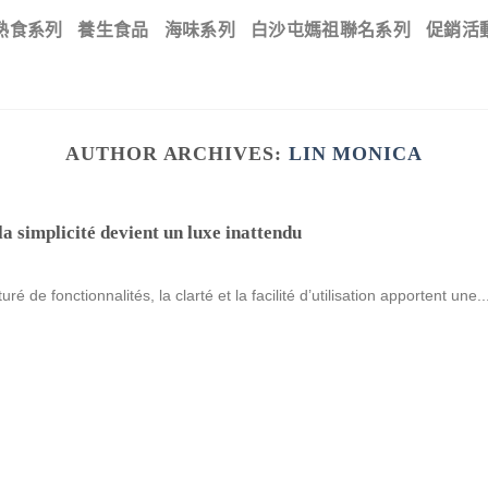
熟食系列
養生食品
海味系列
白沙屯媽祖聯名系列
促銷活
AUTHOR ARCHIVES:
LIN MONICA
 la simplicité devient un luxe inattendu
de fonctionnalités, la clarté et la facilité d’utilisation apportent une..